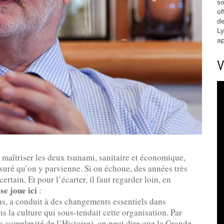
so
of
de
Ly
ap
V
 maîtriser les deux tsunami, sanitaire et économique,
assuré qu’on y parvienne. Si on échoue, des années très
rtain. Et pour l’écarter, il faut regarder loin, en
 se joue ici
:
s, a conduit à des changements essentiels dans
ns la culture qui sous-tendait cette organisation. Par
la complexité de l’Histoire), on peut dire que la Grande