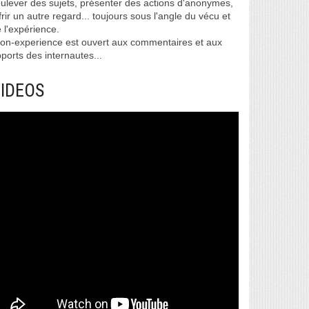
ulever des sujets, présenter des actions d'anonymes,
frir un autre regard... toujours sous l'angle du vécu et
 l'expérience.
on-experience est ouvert aux commentaires et aux
ports des internautes...
IDEOS