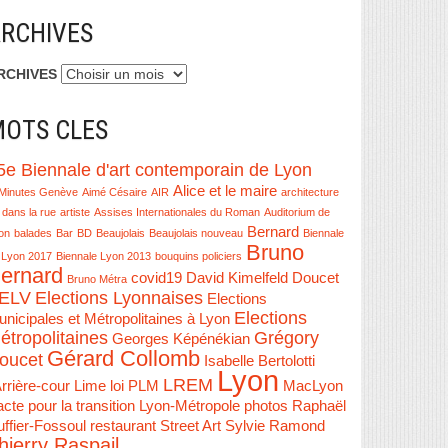
RCHIVES
RCHIVES
OTS CLES
5e Biennale d'art contemporain de Lyon
Alice et le maire
Minutes Genève
Aimé Césaire
AIR
architecture
 dans la rue
artiste
Assises Internationales du Roman
Auditorium de
Bernard
on
balades
Bar
BD
Beaujolais
Beaujolais nouveau
Biennale
Bruno
 Lyon 2017
Biennale Lyon 2013
bouquins policiers
ernard
covid19
David Kimelfeld
Doucet
Bruno Métra
ELV
Elections Lyonnaises
Elections
Elections
nicipales et Métropolitaines à Lyon
étropolitaines
Grégory
Georges Képénékian
Gérard Collomb
oucet
Isabelle Bertolotti
Lyon
LREM
Arrière-cour
Lime
loi PLM
MacLyon
cte pour la transition Lyon-Métropole
photos
Raphaël
ffier-Fossoul
restaurant
Street Art
Sylvie Ramond
hierry Raspail