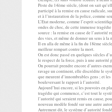
Peste du 14ème siècle, (dont on sait qu’ell
participé à la remise en cause radicale, su
et à l’instauration de la police, comme seu
L’Etat moderne, comme l’esprit scientifi
ondes de choc, de cette immense tragédie s
source : la remise en cause de l’autorité r
des vies, et même de donner un sens à la m
Il en alla de même à la fin du 18ème sièc
meilleur rempart contre la mort.
On est donc passé en quelques siècles d’un
le respect de la force, puis à une autorité p
On pourrait prendre encore d’autres exemp
ravage un continent, elle discrédite le sy
que meurent d’innombrables gens ; et les 
bouleversant le rapport à l’autorité.
Aujourd’hui encore, si les pouvoirs en pla
tragédie qui commence, c’est tout le syst
l’autorité qui seraient remis en cause, po
nouveau modèle fondé sur une autre autori
Autrement dit, le système d’autorité fondé