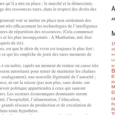
es qu’il a mis en place : le marché et la démocratie,
A
age des ressources rares, dans le respect des droits des
A
pourrait voir se mettre en place non seulement des
ant très efficacement les technologies de l’intelligence
itaires de répartition des ressources. (Cela commence
M
és et les plus insoupçonnés : A Manhattan, nul, hier
quets de riz).
1
, est que le désir de vivre est toujours le plus fort ;
20
out ce qui les empêche de jouir des rares moments de
art
Ly
a-t-on naître, (après un moment de remise en cause très
de
B
ssion autoritaire pour tenter de maintenir les chaînes
 soulagement), une nouvelle légitimité de l’autorité ;
E
force, ni sur la raison (pas non plus, sans doute, sur
mu
M
pouvoir politique appartiendra à ceux qui sauront
D
tres. Les secteurs économiques dominants seront
té, l’hospitalité, l’alimentation, l’éducation,
l'
es grands réseaux de production et de circulation de
Pa
Ru
 dans toute hypothèse.
T