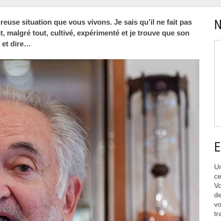
N
reuse situation que vous vivons. Je sais qu’il ne fait pas
st, malgré tout, cultivé, expérimenté et je trouve que son
e et dire…
E
Un
ce
Vo
de
vo
tr