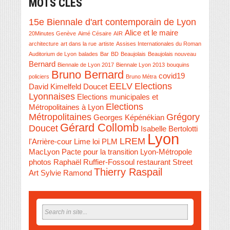
MOTS CLES
15e Biennale d'art contemporain de Lyon
Alice et le maire
20Minutes Genève
Aimé Césaire
AIR
architecture
art dans la rue
artiste
Assises Internationales du Roman
Auditorium de Lyon
balades
Bar
BD
Beaujolais
Beaujolais nouveau
Bernard
Biennale de Lyon 2017
Biennale Lyon 2013
bouquins
Bruno Bernard
covid19
policiers
Bruno Métra
EELV
Elections
David Kimelfeld
Doucet
Lyonnaises
Elections municipales et
Elections
Métropolitaines à Lyon
Métropolitaines
Grégory
Georges Képénékian
Gérard Collomb
Doucet
Isabelle Bertolotti
Lyon
LREM
l'Arrière-cour
Lime
loi PLM
MacLyon
Pacte pour la transition Lyon-Métropole
photos
Raphaël Ruffier-Fossoul
restaurant
Street
Thierry Raspail
Art
Sylvie Ramond