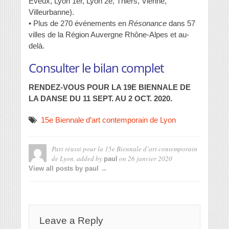
Éveux, Lyon 1er, Lyon 2e, Thiers, Vienne,
Villeurbanne).
• Plus de 270 événements en
Résonance
dans 57
villes de la Région Auvergne Rhône-Alpes et au-
delà.
Consulter le bilan complet
RENDEZ-VOUS POUR LA 19E BIENNALE DE
LA DANSE DU 11 SEPT. AU 2 OCT. 2020.
15e Biennale d’art contemporain de Lyon
Pari réussi pour la 15e Biennale d’art contemporain
de Lyon.
added by
on
26 janvier 2020
paul
View all posts by paul →
Leave a Reply