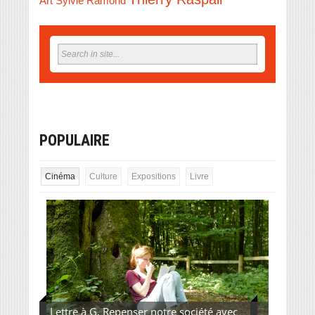
Art
Sylvie Ramond
POPULAIRE
Cinéma
Culture
Expositions
Livre
Lettre à G. Repenser notre société avec