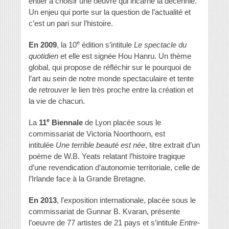
entier à choisir une oeuvre qui incarne la décennie.
Un enjeu qui porte sur la question de l’actualité et
c’est un pari sur l’histoire.
e
En 2009
, la 10
édition s’intitule
Le spectacle du
quotidien
et elle est signée Hou Hanru. Un thème
global, qui propose de réfléchir sur le pourquoi de
l’art au sein de notre monde spectaculaire et tente
de retrouver le lien très proche entre la création et
la vie de chacun.
e
La
11
Biennale
de Lyon placée sous le
commissariat de Victoria Noorthoorn, est
intitulée
Une terrible beauté est née
, titre extrait d’un
poème de W.B. Yeats relatant l’histoire tragique
d’une revendication d’autonomie territoriale, celle de
l’Irlande face à la Grande Bretagne.
En 2013
, l’exposition internationale, placée sous le
commissariat de Gunnar B. Kvaran, présente
l’oeuvre de 77 artistes de 21 pays et s’intitule
Entre-