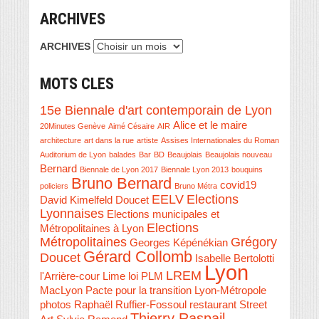
ARCHIVES
ARCHIVES
MOTS CLES
15e Biennale d'art contemporain de Lyon
Alice et le maire
20Minutes Genève
Aimé Césaire
AIR
architecture
art dans la rue
artiste
Assises Internationales du Roman
Auditorium de Lyon
balades
Bar
BD
Beaujolais
Beaujolais nouveau
Bernard
Biennale de Lyon 2017
Biennale Lyon 2013
bouquins
Bruno Bernard
covid19
policiers
Bruno Métra
EELV
Elections
David Kimelfeld
Doucet
Lyonnaises
Elections municipales et
Elections
Métropolitaines à Lyon
Métropolitaines
Grégory
Georges Képénékian
Gérard Collomb
Doucet
Isabelle Bertolotti
Lyon
LREM
l'Arrière-cour
Lime
loi PLM
MacLyon
Pacte pour la transition Lyon-Métropole
photos
Raphaël Ruffier-Fossoul
restaurant
Street
Thierry Raspail