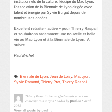
institutionnels de la culture, l’équipe du Mac Lyon,
l’association de la Biennale de Lyon dirigée avec
talent et énergie par Sylvie Burgat depuis de
nombreuses années.
Excellent retraite « active » pour Thierry Raspail
et souhaitons ardemment une nouvelle et belle
vie au Mac Lyon et à la Biennale de Lyon. A
suivre…
Paul Brichet
Biennale de Lyon
,
Jean de Loisy
,
MacLyon
,
Sylvie Ramond
,
Thierry Prat
,
Thierry Raspail
Thierry Raspail s’en va. Quel avenir pour l’art
contemporain à Lyon?
added by
on
5 avril
paul
2018
View all posts by paul →