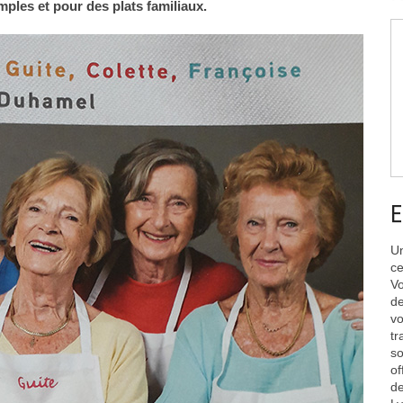
mples et pour des plats familiaux.
E
Un
ce
Vo
de
vo
tr
so
of
de