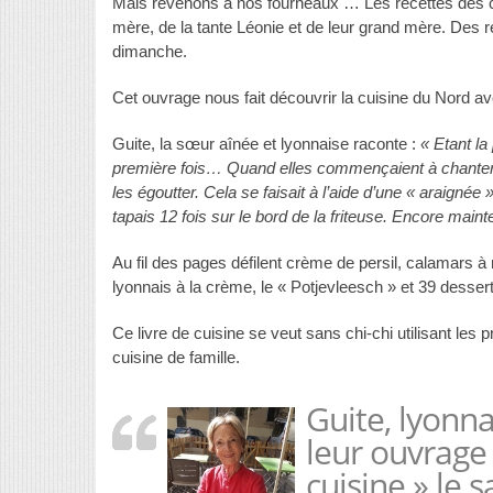
Mais revenons à nos fourneaux … Les recettes des cin
mère, de la tante Léonie et de leur grand mère. Des r
dimanche.
Cet ouvrage nous fait découvrir la cuisine du Nord avec
Guite, la sœur aînée et lyonnaise raconte :
« Etant la 
première fois… Quand elles commençaient à chanter et re
les égoutter. Cela se faisait à l’aide d’une « araignée 
tapais 12 fois sur le bord de la friteuse. Encore maint
Au fil des pages défilent crème de persil, calamars 
lyonnais à la crème, le « Potjevleesch » et 39 desser
Ce livre de cuisine se veut sans chi-chi utilisant le
cuisine de famille.
Guite, lyonn
leur ouvrage
cuisine » le