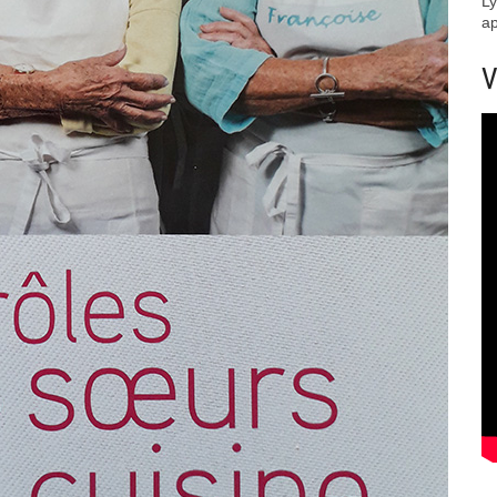
Ly
ap
V