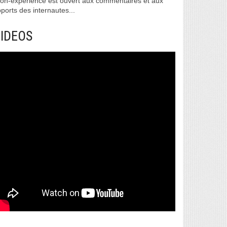
on-experience est ouvert aux commentaires et aux
ports des internautes...
IDEOS