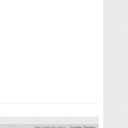
Des coups de coeur...
-
Gabfire Themes