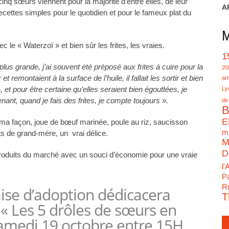
q sœurs viennent pour la majorité d’entre elles, de leur
A
ecettes simples pour le quotidien et pour le fameux plat du
M
 le « Waterzoï » et bien sûr les frites, les vraies.
1
plus grande, j’ai souvent été préposé aux frites à cuire pour la
20
montaient à la surface de l’huile, il fallait les sortir et bien
art
», et pour être certaine qu’elles seraient bien égouttées, je
Ly
enant, quand je fais des frites, je compte toujours ».
de
B
E
à ma façon, joue de bœuf marinée, poule au riz, saucisson
mu
ts de grand-mère, un vrai délice.
M
D
s produits du marché avec un souci d’économie pour une vraie
l'
Pa
Ru
aise d’adoption dédicacera
T
 « Les 5 drôles de sœurs en
 samedi 19 octobre entre 15H