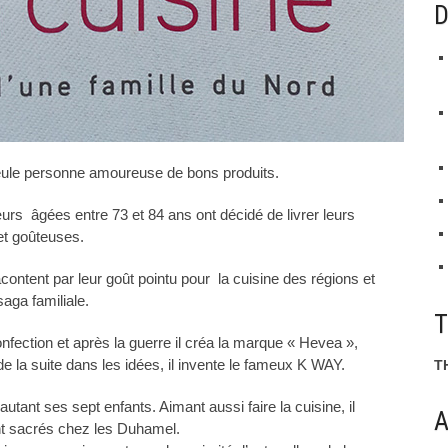
D
seule personne amoureuse de bons produits.
œurs âgées entre 73 et 84 ans ont décidé de livrer leurs
et goûteuses.
ontent par leur goût pointu pour la cuisine des régions et
aga familiale.
fection et après la guerre il créa la marque « Hevea »,
e la suite dans les idées, il invente le fameux K WAY.
T
utant ses sept enfants. Aimant aussi faire la cuisine, il
A
nt sacrés chez les Duhamel.