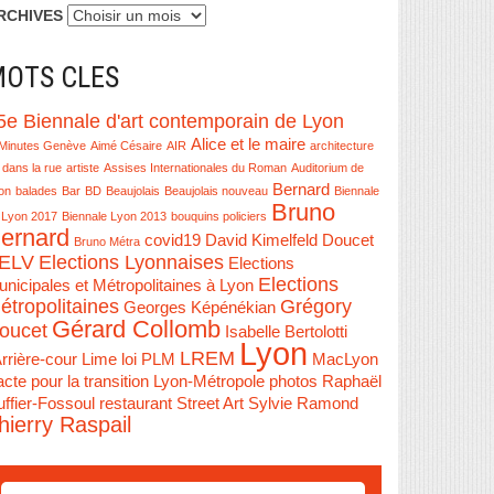
RCHIVES
OTS CLES
5e Biennale d'art contemporain de Lyon
Alice et le maire
Minutes Genève
Aimé Césaire
AIR
architecture
 dans la rue
artiste
Assises Internationales du Roman
Auditorium de
Bernard
on
balades
Bar
BD
Beaujolais
Beaujolais nouveau
Biennale
Bruno
 Lyon 2017
Biennale Lyon 2013
bouquins policiers
ernard
covid19
David Kimelfeld
Doucet
Bruno Métra
ELV
Elections Lyonnaises
Elections
Elections
nicipales et Métropolitaines à Lyon
étropolitaines
Grégory
Georges Képénékian
Gérard Collomb
oucet
Isabelle Bertolotti
Lyon
LREM
Arrière-cour
Lime
loi PLM
MacLyon
cte pour la transition Lyon-Métropole
photos
Raphaël
ffier-Fossoul
restaurant
Street Art
Sylvie Ramond
hierry Raspail