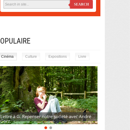
SEARCH
OPULAIRE
Cinéma
Culture
Expositions
Livre
Lettre à G. Repenser notre société avec André
Gorz.