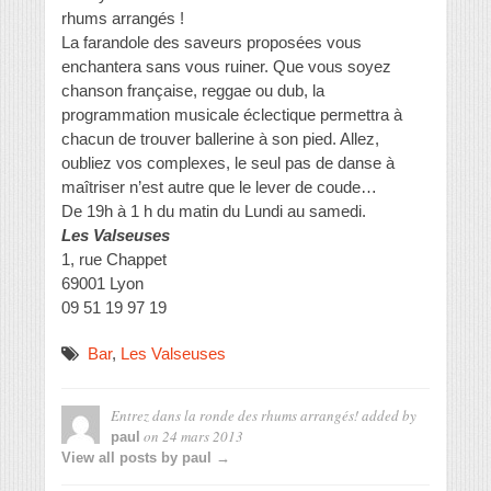
rhums arrangés !
La farandole des saveurs proposées vous
enchantera sans vous ruiner. Que vous soyez
chanson française, reggae ou dub, la
programmation musicale éclectique permettra à
chacun de trouver ballerine à son pied. Allez,
oubliez vos complexes, le seul pas de danse à
maîtriser n’est autre que le lever de coude…
De 19h à 1 h du matin du Lundi au samedi.
Les Valseuses
1, rue Chappet
69001 Lyon
09 51 19 97 19
Bar
,
Les Valseuses
Entrez dans la ronde des rhums arrangés!
added by
on
24 mars 2013
paul
View all posts by paul →