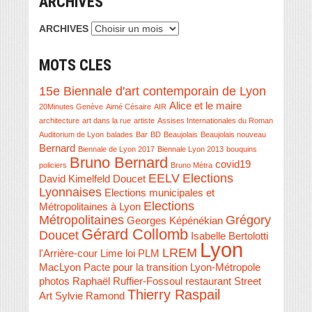
ARCHIVES
ARCHIVES
MOTS CLES
15e Biennale d'art contemporain de Lyon
Alice et le maire
20Minutes Genève
Aimé Césaire
AIR
architecture
art dans la rue
artiste
Assises Internationales du Roman
Auditorium de Lyon
balades
Bar
BD
Beaujolais
Beaujolais nouveau
Bernard
Biennale de Lyon 2017
Biennale Lyon 2013
bouquins
Bruno Bernard
covid19
policiers
Bruno Métra
EELV
Elections
David Kimelfeld
Doucet
Lyonnaises
Elections municipales et
Elections
Métropolitaines à Lyon
Métropolitaines
Grégory
Georges Képénékian
Gérard Collomb
Doucet
Isabelle Bertolotti
Lyon
LREM
l'Arrière-cour
Lime
loi PLM
MacLyon
Pacte pour la transition Lyon-Métropole
photos
Raphaël Ruffier-Fossoul
restaurant
Street
Thierry Raspail
Art
Sylvie Ramond