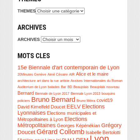
THEMES
ARCHIVES
ARCHIVES
MOTS CLES
15e Biennale d'art contemporain de Lyon
Alice et le maire
20Minutes Genève
Aimé Césaire
AIR
architecture
art dans la rue
artiste
Assises Internationales du Roman
Auditorium de Lyon
balades
Bar
BD
Beaujolais
Beaujolais nouveau
Bernard
Biennale de Lyon 2017
Biennale Lyon 2013
bouquins
Bruno Bernard
covid19
policiers
Bruno Métra
EELV
Elections
David Kimelfeld
Doucet
Lyonnaises
Elections municipales et
Elections
Métropolitaines à Lyon
Métropolitaines
Grégory
Georges Képénékian
Gérard Collomb
Doucet
Isabelle Bertolotti
Lyon
LREM