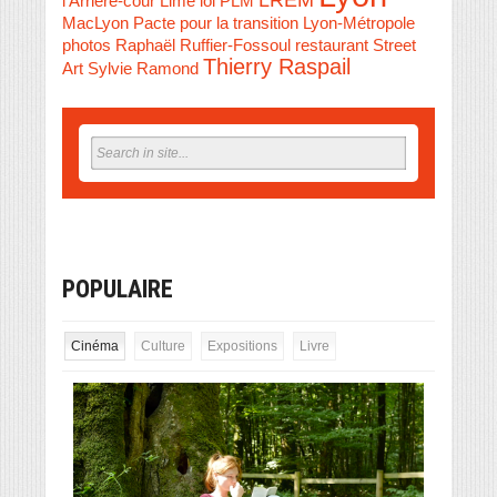
l'Arrière-cour
Lime
loi PLM
MacLyon
Pacte pour la transition Lyon-Métropole
photos
Raphaël Ruffier-Fossoul
restaurant
Street
Thierry Raspail
Art
Sylvie Ramond
POPULAIRE
Cinéma
Culture
Expositions
Livre