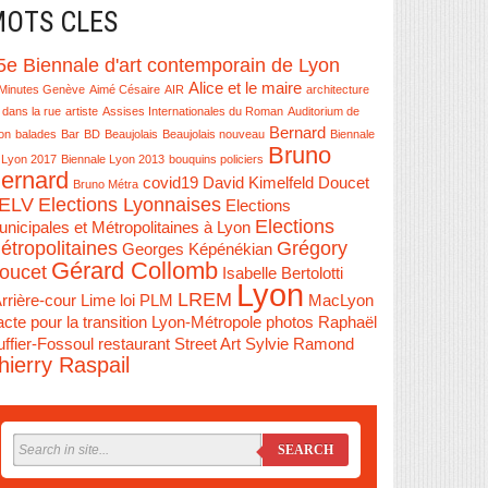
OTS CLES
5e Biennale d'art contemporain de Lyon
Alice et le maire
Minutes Genève
Aimé Césaire
AIR
architecture
 dans la rue
artiste
Assises Internationales du Roman
Auditorium de
Bernard
on
balades
Bar
BD
Beaujolais
Beaujolais nouveau
Biennale
Bruno
 Lyon 2017
Biennale Lyon 2013
bouquins policiers
ernard
covid19
David Kimelfeld
Doucet
Bruno Métra
ELV
Elections Lyonnaises
Elections
Elections
nicipales et Métropolitaines à Lyon
étropolitaines
Grégory
Georges Képénékian
Gérard Collomb
oucet
Isabelle Bertolotti
Lyon
LREM
Arrière-cour
Lime
loi PLM
MacLyon
cte pour la transition Lyon-Métropole
photos
Raphaël
ffier-Fossoul
restaurant
Street Art
Sylvie Ramond
hierry Raspail
SEARCH