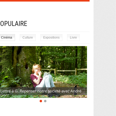
OPULAIRE
Cinéma
Culture
Expositions
Livre
Lettre à G. Repenser notre société avec André
Gorz.