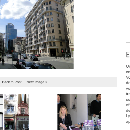
E
Un
ce
Vo
Back to Post
Next Image »
de
vo
tr
so
of
de
Ly
ap