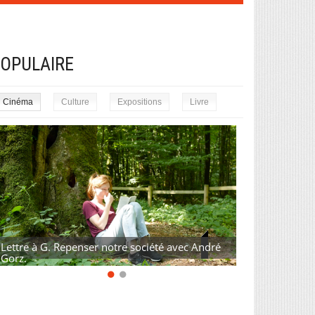
OPULAIRE
Cinéma
Culture
Expositions
Livre
Lettre à G. Repenser notre société avec André
Gorz.