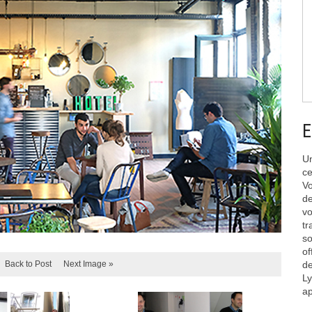
E
Un
ce
Vo
de
vo
tr
so
of
Back to Post
Next Image »
de
Ly
ap