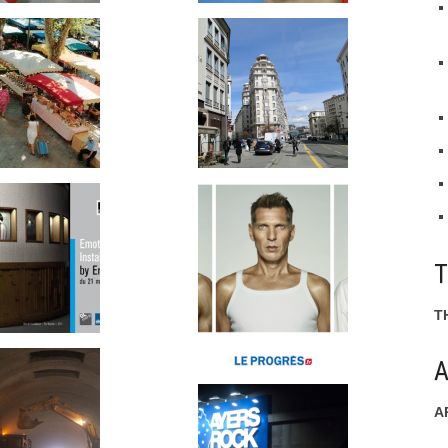
T
A
A