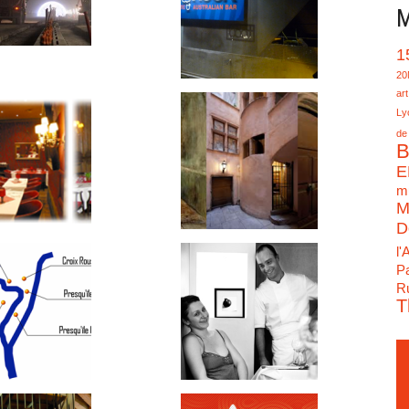
M
1
20
art
Ly
de
B
E
mu
M
D
l'
Pa
Ru
T