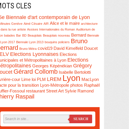
OTS CLES
5e Biennale d'art contemporain de Lyon
Alice et le maire
Minutes Genève
Aimé Césaire
AIR
architecture
 dans la rue
artiste
Assises Internationales du Roman
Auditorium de
Bernard
on
balades
Bar
BD
Beaujolais
Beaujolais nouveau
Biennale
Bruno
 Lyon 2017
Biennale Lyon 2013
bouquins policiers
ernard
covid19
David Kimelfeld
Doucet
Bruno Métra
ELV
Elections Lyonnaises
Elections
Elections
nicipales et Métropolitaines à Lyon
étropolitaines
Grégory
Georges Képénékian
Gérard Collomb
oucet
Isabelle Bertolotti
Lyon
LREM
Arrière-cour
Lime
loi PLM
MacLyon
cte pour la transition Lyon-Métropole
photos
Raphaël
ffier-Fossoul
restaurant
Street Art
Sylvie Ramond
hierry Raspail
SEARCH