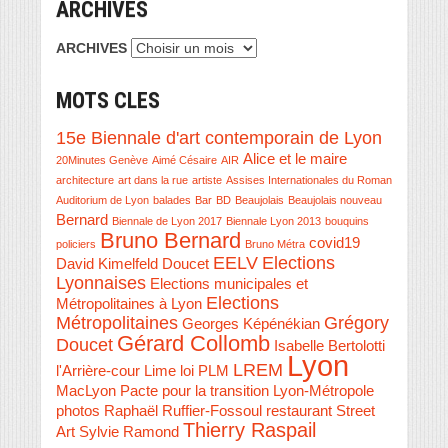
ARCHIVES
ARCHIVES
MOTS CLES
15e Biennale d'art contemporain de Lyon
Alice et le maire
20Minutes Genève
Aimé Césaire
AIR
architecture
art dans la rue
artiste
Assises Internationales du Roman
Auditorium de Lyon
balades
Bar
BD
Beaujolais
Beaujolais nouveau
Bernard
Biennale de Lyon 2017
Biennale Lyon 2013
bouquins
Bruno Bernard
covid19
policiers
Bruno Métra
EELV
Elections
David Kimelfeld
Doucet
Lyonnaises
Elections municipales et
Elections
Métropolitaines à Lyon
Métropolitaines
Grégory
Georges Képénékian
Gérard Collomb
Doucet
Isabelle Bertolotti
Lyon
LREM
l'Arrière-cour
Lime
loi PLM
MacLyon
Pacte pour la transition Lyon-Métropole
photos
Raphaël Ruffier-Fossoul
restaurant
Street
Thierry Raspail
Art
Sylvie Ramond