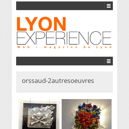
orssaud-2autresoeuvres