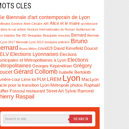
OTS CLES
5e Biennale d'art contemporain de Lyon
Alice et le maire
Minutes Genève
Aimé Césaire
AIR
architecture
 dans la rue
artiste
Assises Internationales du Roman
Auditorium de
Bernard
on
balades
Bar
BD
Beaujolais
Beaujolais nouveau
Biennale
Bruno
 Lyon 2017
Biennale Lyon 2013
bouquins policiers
ernard
covid19
David Kimelfeld
Doucet
Bruno Métra
ELV
Elections Lyonnaises
Elections
Elections
nicipales et Métropolitaines à Lyon
étropolitaines
Grégory
Georges Képénékian
Gérard Collomb
oucet
Isabelle Bertolotti
Lyon
LREM
Arrière-cour
Lime
loi PLM
MacLyon
cte pour la transition Lyon-Métropole
photos
Raphaël
ffier-Fossoul
restaurant
Street Art
Sylvie Ramond
hierry Raspail
SEARCH