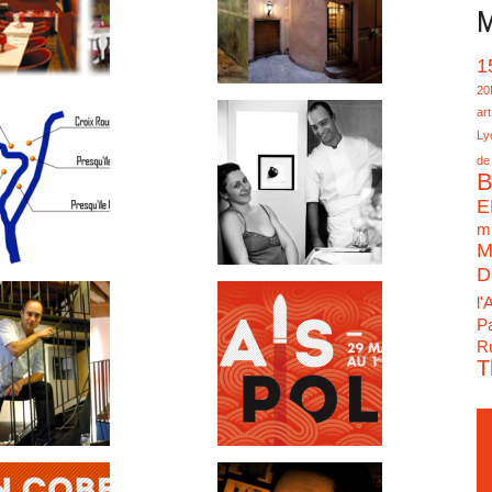
M
1
20
art
Ly
de
B
E
mu
M
D
l'
Pa
Ru
T