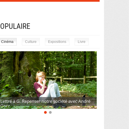
OPULAIRE
Cinéma
Culture
Expositions
Livre
Lettre à G. Repenser notre société avec André
Gorz.