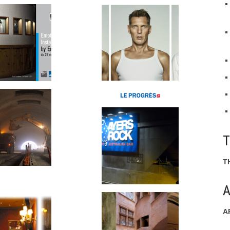
T
A
A