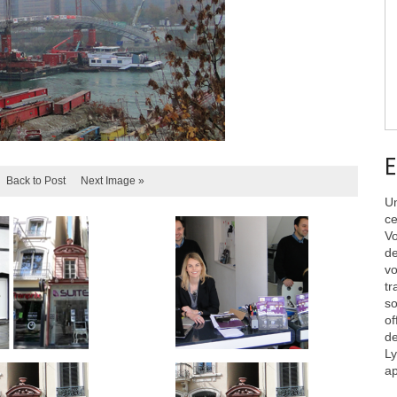
E
Back to Post
Next Image »
Un
ce
Vo
de
vo
tr
so
of
de
Ly
ap