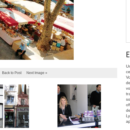
E
Un
ce
Back to Post
Next Image »
Vo
de
vo
tr
so
of
de
Ly
ap