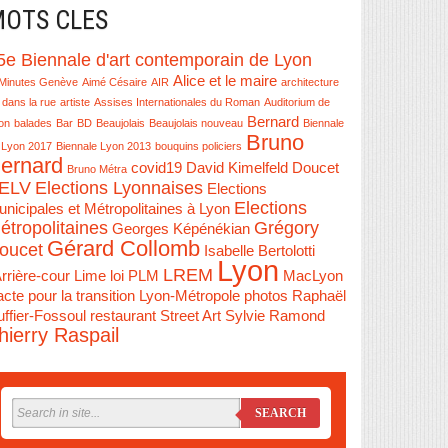
OTS CLES
5e Biennale d'art contemporain de Lyon
Alice et le maire
Minutes Genève
Aimé Césaire
AIR
architecture
 dans la rue
artiste
Assises Internationales du Roman
Auditorium de
Bernard
on
balades
Bar
BD
Beaujolais
Beaujolais nouveau
Biennale
Bruno
 Lyon 2017
Biennale Lyon 2013
bouquins policiers
ernard
covid19
David Kimelfeld
Doucet
Bruno Métra
ELV
Elections Lyonnaises
Elections
Elections
nicipales et Métropolitaines à Lyon
étropolitaines
Grégory
Georges Képénékian
Gérard Collomb
oucet
Isabelle Bertolotti
Lyon
LREM
Arrière-cour
Lime
loi PLM
MacLyon
cte pour la transition Lyon-Métropole
photos
Raphaël
ffier-Fossoul
restaurant
Street Art
Sylvie Ramond
hierry Raspail
SEARCH