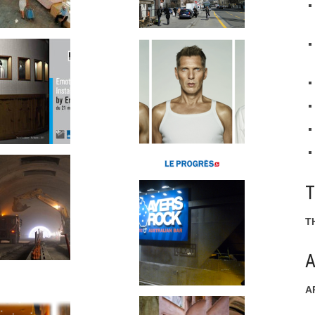
T
A
A