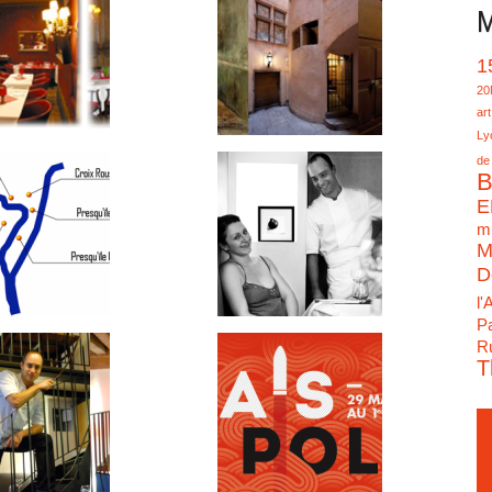
M
1
20
art
Ly
de
B
E
mu
M
D
l'
Pa
Ru
T