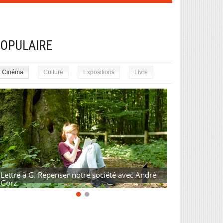
OPULAIRE
Cinéma
Culture
Expositions
Livre
Lettre à G. Repenser notre société avec André
Gorz.