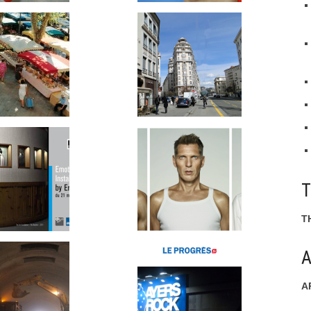
T
A
A