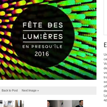
E
Un
ce
Vo
de
vo
tr
so
of
Back to Post
Next Image »
de
Ly
ap