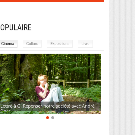
OPULAIRE
Cinéma
Culture
Expositions
Livre
Lettre à G. Repenser notre société avec André
Gorz.