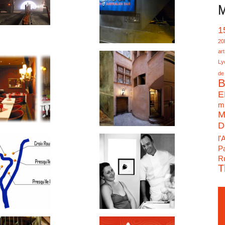
M
1
20
art
Ly
de
B
E
mu
M
D
l'
Pa
Ru
T