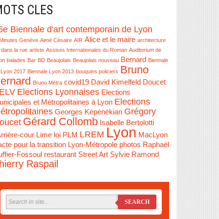
OTS CLES
5e Biennale d'art contemporain de Lyon
Alice et le maire
Minutes Genève
Aimé Césaire
AIR
architecture
 dans la rue
artiste
Assises Internationales du Roman
Auditorium de
Bernard
on
balades
Bar
BD
Beaujolais
Beaujolais nouveau
Biennale
Bruno
 Lyon 2017
Biennale Lyon 2013
bouquins policiers
ernard
covid19
David Kimelfeld
Doucet
Bruno Métra
ELV
Elections Lyonnaises
Elections
Elections
nicipales et Métropolitaines à Lyon
étropolitaines
Grégory
Georges Képénékian
Gérard Collomb
oucet
Isabelle Bertolotti
Lyon
LREM
Arrière-cour
Lime
loi PLM
MacLyon
cte pour la transition Lyon-Métropole
photos
Raphaël
ffier-Fossoul
restaurant
Street Art
Sylvie Ramond
hierry Raspail
SEARCH