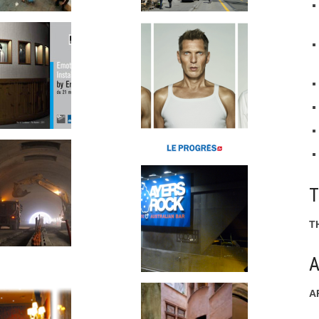
T
A
A