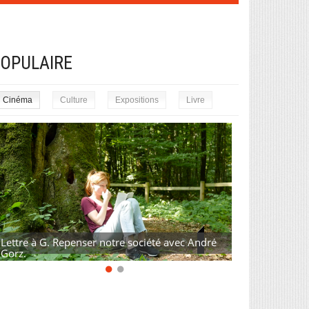
OPULAIRE
Cinéma
Culture
Expositions
Livre
Lettre à G. Repenser notre société avec André
Gorz.