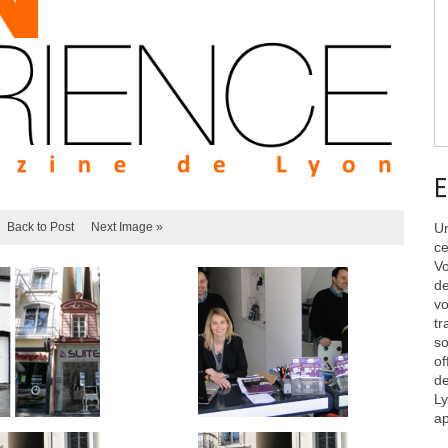
E
Back to Post
Next Image »
Un
ce
Vo
de
vo
tr
so
of
de
Ly
ap