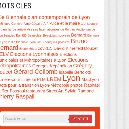
OTS CLES
5e Biennale d'art contemporain de Lyon
Alice et le maire
Minutes Genève
Aimé Césaire
AIR
architecture
 dans la rue
artiste
Assises Internationales du Roman
Auditorium de
Bernard
on
balades
Bar
BD
Beaujolais
Beaujolais nouveau
Biennale
Bruno
 Lyon 2017
Biennale Lyon 2013
bouquins policiers
ernard
covid19
David Kimelfeld
Doucet
Bruno Métra
ELV
Elections Lyonnaises
Elections
Elections
nicipales et Métropolitaines à Lyon
étropolitaines
Grégory
Georges Képénékian
Gérard Collomb
oucet
Isabelle Bertolotti
Lyon
LREM
Arrière-cour
Lime
loi PLM
MacLyon
cte pour la transition Lyon-Métropole
photos
Raphaël
ffier-Fossoul
restaurant
Street Art
Sylvie Ramond
hierry Raspail
SEARCH