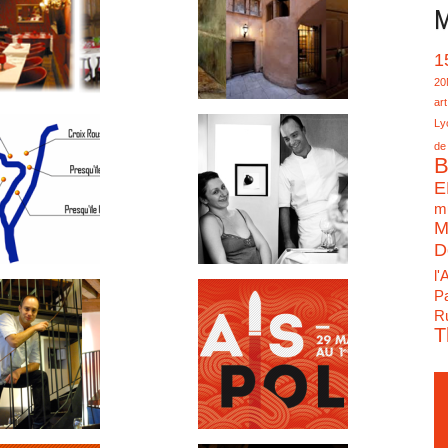
M
1
20
art
Ly
de
B
E
mu
M
D
l'
Pa
Ru
T