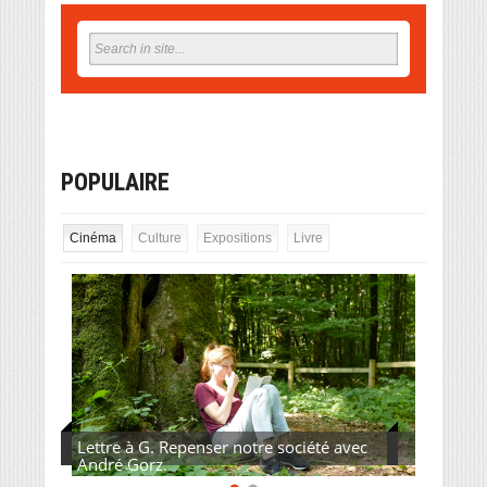
POPULAIRE
Cinéma
Culture
Expositions
Livre
« Alice et le Maire » : Fabrice Luchini
impeccable en politicien vieillissant et à
court d’idées.