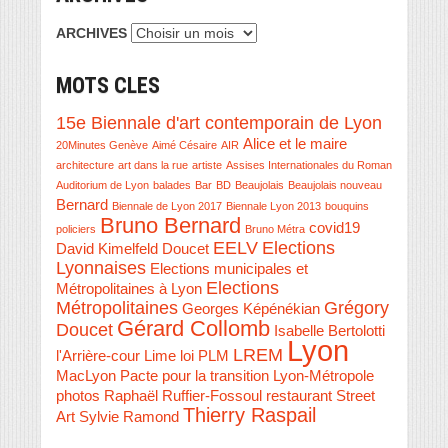
ARCHIVES
MOTS CLES
15e Biennale d'art contemporain de Lyon
Alice et le maire
20Minutes Genève
Aimé Césaire
AIR
architecture
art dans la rue
artiste
Assises Internationales du Roman
Auditorium de Lyon
balades
Bar
BD
Beaujolais
Beaujolais nouveau
Bernard
Biennale de Lyon 2017
Biennale Lyon 2013
bouquins
Bruno Bernard
covid19
policiers
Bruno Métra
EELV
Elections
David Kimelfeld
Doucet
Lyonnaises
Elections municipales et
Elections
Métropolitaines à Lyon
Métropolitaines
Grégory
Georges Képénékian
Gérard Collomb
Doucet
Isabelle Bertolotti
Lyon
LREM
l'Arrière-cour
Lime
loi PLM
MacLyon
Pacte pour la transition Lyon-Métropole
photos
Raphaël Ruffier-Fossoul
restaurant
Street
Thierry Raspail
Art
Sylvie Ramond