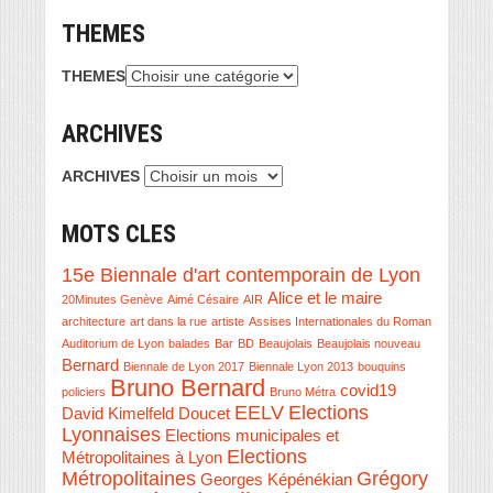
THEMES
THEMES
ARCHIVES
ARCHIVES
MOTS CLES
15e Biennale d'art contemporain de Lyon
Alice et le maire
20Minutes Genève
Aimé Césaire
AIR
architecture
art dans la rue
artiste
Assises Internationales du Roman
Auditorium de Lyon
balades
Bar
BD
Beaujolais
Beaujolais nouveau
Bernard
Biennale de Lyon 2017
Biennale Lyon 2013
bouquins
Bruno Bernard
covid19
policiers
Bruno Métra
EELV
Elections
David Kimelfeld
Doucet
Lyonnaises
Elections municipales et
Elections
Métropolitaines à Lyon
Métropolitaines
Grégory
Georges Képénékian