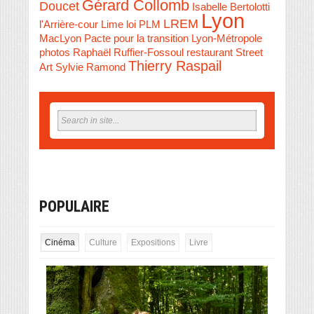
Gérard Collomb
Doucet
Isabelle Bertolotti
Lyon
LREM
l'Arrière-cour
Lime
loi PLM
MacLyon
Pacte pour la transition Lyon-Métropole
photos
Raphaël Ruffier-Fossoul
restaurant
Street
Thierry Raspail
Art
Sylvie Ramond
POPULAIRE
Cinéma
Culture
Expositions
Livre