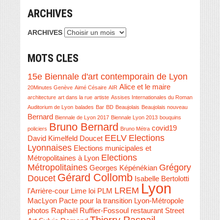
ARCHIVES
ARCHIVES
MOTS CLES
15e Biennale d'art contemporain de Lyon
Alice et le maire
20Minutes Genève
Aimé Césaire
AIR
architecture
art dans la rue
artiste
Assises Internationales du Roman
Auditorium de Lyon
balades
Bar
BD
Beaujolais
Beaujolais nouveau
Bernard
Biennale de Lyon 2017
Biennale Lyon 2013
bouquins
Bruno Bernard
covid19
policiers
Bruno Métra
EELV
Elections
David Kimelfeld
Doucet
Lyonnaises
Elections municipales et
Elections
Métropolitaines à Lyon
Métropolitaines
Grégory
Georges Képénékian
Gérard Collomb
Doucet
Isabelle Bertolotti
Lyon
LREM
l'Arrière-cour
Lime
loi PLM
MacLyon
Pacte pour la transition Lyon-Métropole
photos
Raphaël Ruffier-Fossoul
restaurant
Street
Thierry Raspail