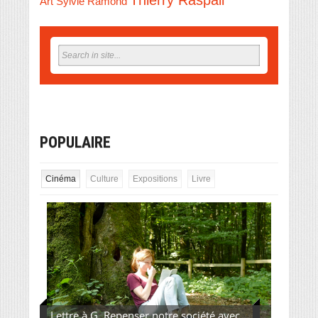
Art
Sylvie Ramond
POPULAIRE
Cinéma
Culture
Expositions
Livre
Lettre à G. Repenser notre société avec