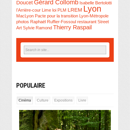
Gérard Collomb
Doucet
Isabelle Bertolotti
Lyon
LREM
l'Arrière-cour
Lime
loi PLM
MacLyon
Pacte pour la transition Lyon-Métropole
photos
Raphaël Ruffier-Fossoul
restaurant
Street
Thierry Raspail
Art
Sylvie Ramond
POPULAIRE
Cinéma
Culture
Expositions
Livre