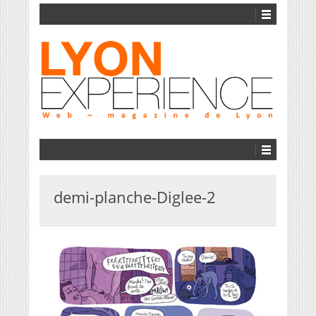
demi-planche-Diglee-2