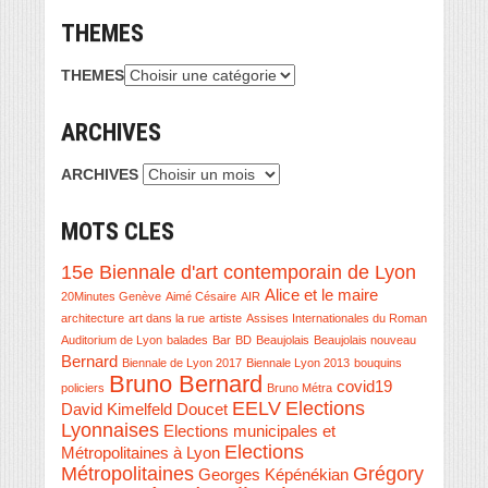
THEMES
THEMES
ARCHIVES
ARCHIVES
MOTS CLES
15e Biennale d'art contemporain de Lyon
Alice et le maire
20Minutes Genève
Aimé Césaire
AIR
architecture
art dans la rue
artiste
Assises Internationales du Roman
Auditorium de Lyon
balades
Bar
BD
Beaujolais
Beaujolais nouveau
Bernard
Biennale de Lyon 2017
Biennale Lyon 2013
bouquins
Bruno Bernard
covid19
policiers
Bruno Métra
EELV
Elections
David Kimelfeld
Doucet
Lyonnaises
Elections municipales et
Elections
Métropolitaines à Lyon
Métropolitaines
Grégory
Georges Képénékian