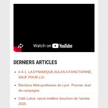
DERNIERS ARTICLES
4 À 1. LA DYNAMIQUE AULAS A FONCTIONNÉ,
SAUF POUR LUI.
Elections Métropolitaines de Lyon. Premier duel
de campagne.
Café Lobut, sacré meilleur bouchon de l’année
2025.