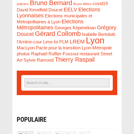
Bruno Bernard
covid19
policiers
Bruno Métra
EELV
Elections
David Kimelfeld
Doucet
Lyonnaises
Elections municipales et
Elections
Métropolitaines à Lyon
Métropolitaines
Grégory
Georges Képénékian
Gérard Collomb
Doucet
Isabelle Bertolotti
Lyon
LREM
l'Arrière-cour
Lime
loi PLM
MacLyon
Pacte pour la transition Lyon-Métropole
photos
Raphaël Ruffier-Fossoul
restaurant
Street
Thierry Raspail
Art
Sylvie Ramond
POPULAIRE